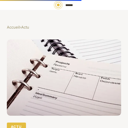
Accueil
›
Actu
ACTU