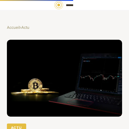
Accueil
›
Actu
ACTU