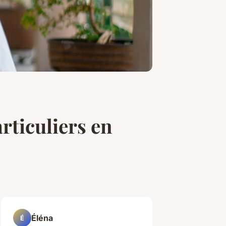
rticuliers en
Éléna
É