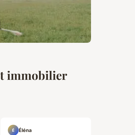
êt immobilier
Éléna
É